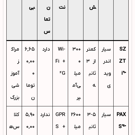
ش
نت
ن
بی
تما
س
SZ
سیار
کمتر
۳۰۰
Wi-
دارد
۶,۶۵
مراک
ZT
اندر
از ۳
۰
Fi +
۰,۰۰
ز
i90
وید
ثانی
میل
4G
۰
آموز
ی
ه
ی‌آم
توما
شی
پر
ن
بزرگ
PAX
سیار
۳-۵
۲۶۰۰
GPR
ندارد
۵,۹۰
کلا
S910
ثانی
میل
S +
۰,۰۰
س‌ه