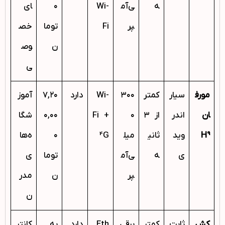
ه
ی‌آم
Wi-
۰
ای
پر
Fi
توما
خص
ن
وص
ی
مورف
سیار
کمتر
۳۰۰
Wi-
دارد
۷,۲۰
آموز
ان
اندر
از ۳
۰
Fi +
۰,۰۰
شگا
H9
وید
ثانی
میل
4G
۰
ه‌ها
ی
ه
ی‌آم
توما
ی
پر
ن
مدر
ن
کش
ثابت
کمتر
برقی
Eth
دارد
به
کانتر