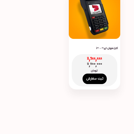
کارتخوان ای80 – i80
11,900,000
11,700,000
تومان
ثبت سفارش