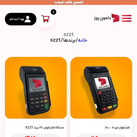
0
ورود / ثبت نام
szzt
خانه
/ برندها / szzt
محصولات
ارتباط با دامون پوز
درباره دامون پوز
کارتخوان ای80 – i80
دستگاه کارتخوان i90 برند SZZT