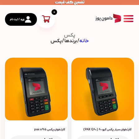
0
ورود / ثبت نام
پکس
خانه
/ برندها / پکس
محصولات
ارتباط با دامون پوز
درباره دامون پوز
کارتخوان سیار پکس کیو 60 (PAX Q60)
کارتخوان پکس pax s915