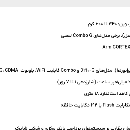
ابلیت WiFi، بلوتوث، 3G، 4G، CDMA و GPRS
 استاندارد 18 متری