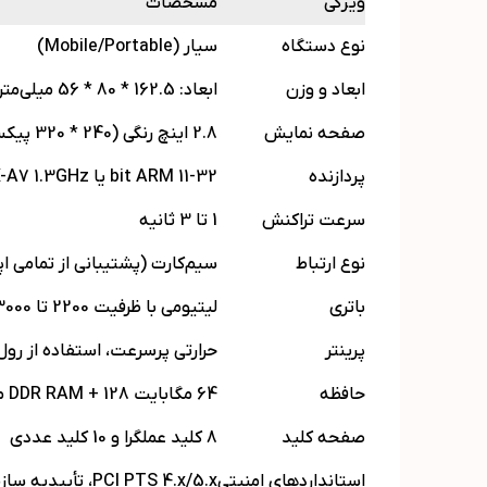
ویژگی
مشخصات
نوع دستگاه
سیار (Mobile/Portable)
ابعاد و وزن
ابعاد: 162.5 * 80 * 56 میلی‌متر، وزن: 340 تا 400 گرم
صفحه نمایش
2.8 اینچ رنگی (240 * 320 پیکسل)، برخی مدل‌های Combo G لمسی
پردازنده
32-bit ARM 11 یا Arm CORTEX-A7 1.3GHz
سرعت تراکنش
1 تا 3 ثانیه
نوع ارتباط
سیم‌کارت (پشتیبانی از تمامی اپراتورها)، مدل‌های D210-G و Combo ق
باتری
لیتیومی با ظرفیت 2200 تا 3000 میلی‌آمپر ساعت (شارژدهی 1 تا 7 روز)
پرینتر
حرارتی پرسرعت، استفاده از رول کاغذ
حافظه
64 مگابایت DDR RAM + 128 مگابایت Flash یا 192 مگابایت حافظه
صفحه کلید
8 کلید عملگرا و 10 کلید عددی
استانداردهای امنیتی
PCI PTS 4.x/5.x، تأییدیه سازمان نظارت بر سیستم‌های پرداخت بانک مرکزی و شرکت شاپرک