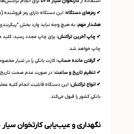
استفاده از
کارتخوان سیار
D210
برای انجام تراکنش‌ها
✔ رمزهای دستگاه:
این دستگاه دارای رمز فروشنده (ب
هشدار مهم:
به هیچ وجه نباید وارد بخش “پیکربندی”
✔ چاپ آخرین تراکنش:
برای چاپ مجدد رسید، کلید من
چاپ خواهد شد.
✔ گرفتن مانده حساب:
کارت بانکی را در شیار مخصوص
✔ تنظیم تاریخ و ساعت:
در صورت عدم صحت تاریخ و س
✔ انواع تراکنش:
این دستگاه قابلیت انجام کلیه عملیا
بانکی کشور را قبول می‌کند.
نگهداری و عیب‌یابی کارتخوان سیار D210