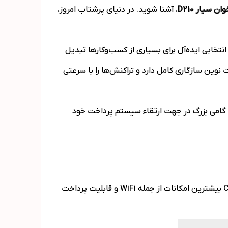
خوان سیار
D210
، آشنا شوید. در دنیای پرشتاب امروز،
انتخابی ایده‌آل برای بسیاری از کسب‌وکارها تبدیل
وین سازگاری کامل دارد و تراکنش‌ها را با سرعتی
اه، گامی بزرگ در جهت ارتقاء سیستم پرداخت خود
، محصولی از برند معتبر PAX Technology، در سه کلاس B، G و Combo تولید شده است. مدل Combo بیشترین امکانات از جمله WiFi و قابلیت پرداخت