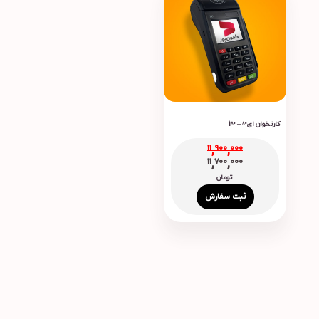
کارتخوان ای80 – i80
11,900,000
11,700,000
تومان
ثبت سفارش