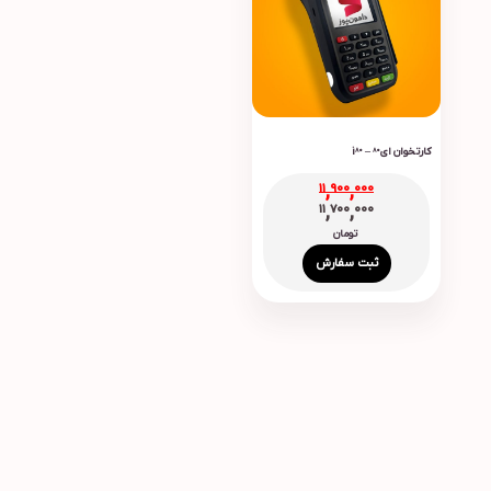
کارتخوان ای80 – i80
11,900,000
11,700,000
تومان
ثبت سفارش